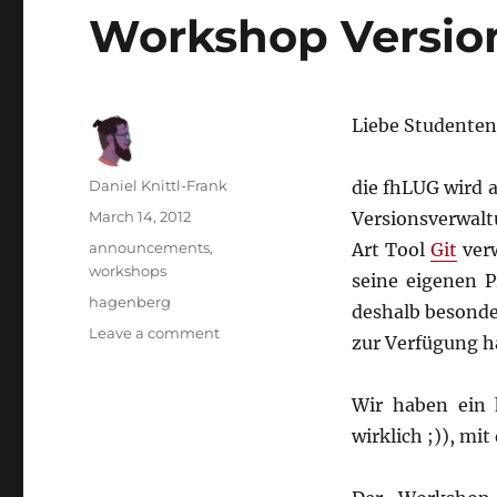
Workshop Versio
Liebe Studenten
Author
Daniel Knittl-Frank
die fhLUG wird 
Posted
March 14, 2012
Versionsverwal
on
Categories
announcements
,
Art Tool
Git
verw
workshops
seine eigenen P
Tags
hagenberg
deshalb besonde
on
Leave a comment
zur Verfügung h
Workshop
Versionsverwaltung
Wir haben ein k
wirklich ;)), mi