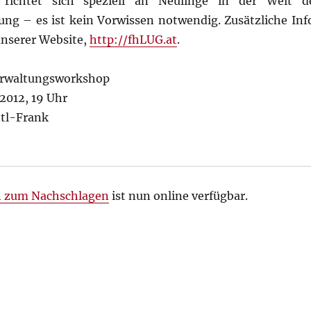
richtet sich speziell an Neulinge in der Welt d
ung – es ist kein Vorwissen notwendig. Zusätzliche Inf
unserer Website,
http://fhLUG.at
.
erwaltungsworkshop
2012, 19 Uhr
ttl-Frank
n zum Nachschlagen
ist nun online verfügbar.