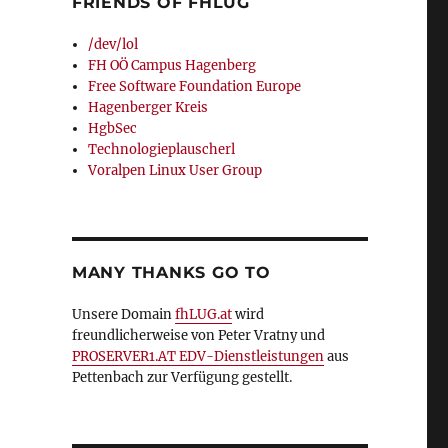
FRIENDS OF FHLUG
/dev/lol
FH OÖ Campus Hagenberg
Free Software Foundation Europe
Hagenberger Kreis
HgbSec
Technologieplauscherl
Voralpen Linux User Group
MANY THANKS GO TO
Unsere Domain
fhLUG.at
wird
freundlicherweise von Peter Vratny und
PROSERVER1.AT EDV-Dienstleistungen
aus
Pettenbach zur Verfügung gestellt.