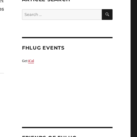
er
os
SEARCH
Search
for:
FHLUG EVENTS
Get
iCal