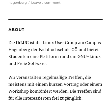
on
on
hagenberg
Leave a comment
Do-
it-
yourself
Lisp
Workshop
ABOUT
Die
fhLUG
ist die Linux User Group am Campus
Hagenberg der Fachhochschule OÖ und bietet
Studenten eine Plattform rund um GNU+Linux
und Freie Software.
Wir veranstalten regelmäßige Treffen, die
meistens mit einem kurzen Vortrag oder einem
Workshop kombiniert werden. Die Treffen sind
für alle Interessierten frei zugänglich.