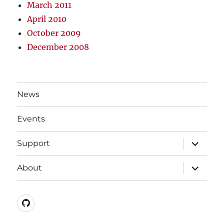
March 2011
April 2010
October 2009
December 2008
News
Events
expand
Support
child
menu
expand
About
child
menu
github.com/fhLUG