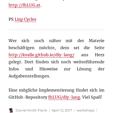
http://fhLUG.at
.
PS
Lisp Cycles
Wer sich noch näher mit der Materie
beschäftigen möchte, dem sei die Seite
http://kvalle.github.io/diy-lang/
ans Herz
gelegt. Dort finden sich noch weiterführende
Infos und Hinweise zur Lösung der
Aufgabenstellungen.
Eine mögliche Implementierung findet sich im
GitHub-Repository
fhLUG/diy-lang
. Viel Spaß!
Author
Posted
Categories
Tags
Daniel Knittl-Frank
April 12, 2017
workshops