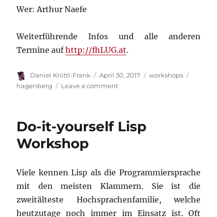
Wer: Arthur Naefe
Weiterführende Infos und alle anderen
Termine auf
http://fhLUG.at
.
Author
Posted
Categories
Tags
Daniel Knittl-Frank
April 30, 2017
workshops
on
on
hagenberg
Leave a comment
Statistical
Computing
mit
Do-it-yourself Lisp
R
Workshop
Viele kennen Lisp als die Programmiersprache
mit den meisten Klammern. Sie ist die
zweitälteste Hochsprachenfamilie, welche
heutzutage noch immer im Einsatz ist. Oft