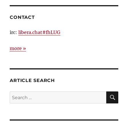
CONTACT
irc:
libera.chat#fhLUG
more »
ARTICLE SEARCH
SE
Search
for: