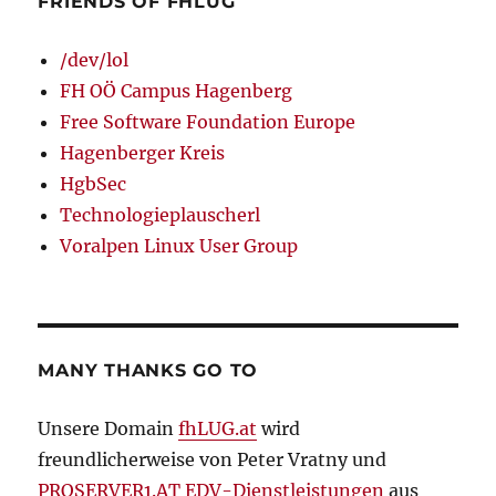
FRIENDS OF FHLUG
/dev/lol
FH OÖ Campus Hagenberg
Free Software Foundation Europe
Hagenberger Kreis
HgbSec
Technologieplauscherl
Voralpen Linux User Group
MANY THANKS GO TO
Unsere Domain
fhLUG.at
wird
freundlicherweise von Peter Vratny und
PROSERVER1.AT EDV-Dienstleistungen
aus