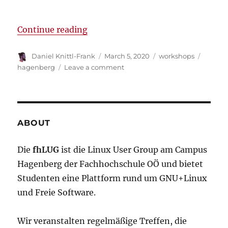
“POSTPONED: Schöne Grafiken – A
Continue reading
Author
Posted
Categories
Tags
Daniel Knittl-Frank
March 5, 2020
workshops
on
on
hagenberg
Leave a comment
POSTPONED:
Schöne
Grafiken
–
A
ABOUT
Beginner’s
Guide
Die
fhLUG
ist die Linux User Group am Campus
to
Hagenberg der Fachhochschule OÖ und bietet
TikZ
Studenten eine Plattform rund um GNU+Linux
und Freie Software.
Wir veranstalten regelmäßige Treffen, die