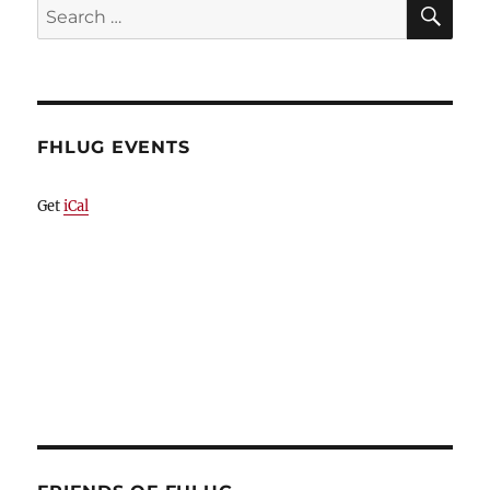
SE
Search
for:
FHLUG EVENTS
Get
iCal