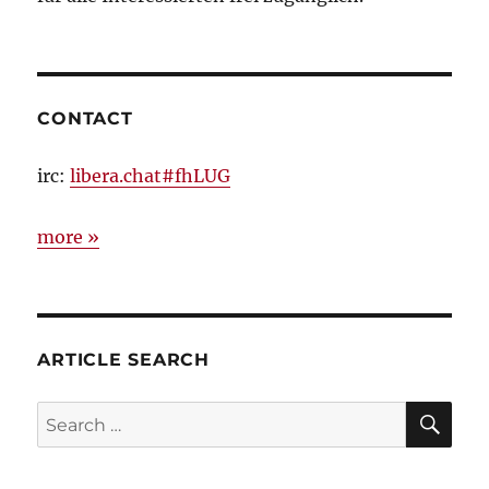
CONTACT
irc:
libera.chat#fhLUG
more »
ARTICLE SEARCH
SE
Search
for: