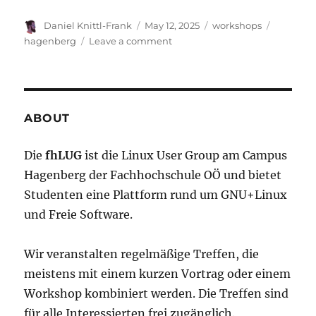
Author
Posted
Categories
Tags
Daniel Knittl-Frank
May 12, 2025
workshops
on
on
hagenberg
Leave a comment
Rust
Beginner
Workshop
ABOUT
Die
fhLUG
ist die Linux User Group am Campus
Hagenberg der Fachhochschule OÖ und bietet
Studenten eine Plattform rund um GNU+Linux
und Freie Software.
Wir veranstalten regelmäßige Treffen, die
meistens mit einem kurzen Vortrag oder einem
Workshop kombiniert werden. Die Treffen sind
für alle Interessierten frei zugänglich.