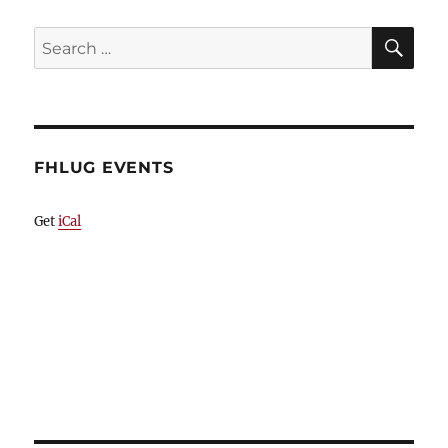
SE
Search
for:
FHLUG EVENTS
Get
iCal