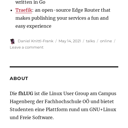
written in Go
Traefik
: an open-source Edge Router that
makes publishing your services a fun and
easy experience
Author
Posted
Categories
Tags
Daniel Knittl-Frank
May 14, 2021
talks
online
on
on
Leave a comment
Capture
All
the
Flags
ABOUT
Die
fhLUG
ist die Linux User Group am Campus
Hagenberg der Fachhochschule OÖ und bietet
Studenten eine Plattform rund um GNU+Linux
und Freie Software.