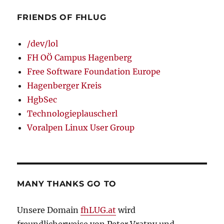
FRIENDS OF FHLUG
/dev/lol
FH OÖ Campus Hagenberg
Free Software Foundation Europe
Hagenberger Kreis
HgbSec
Technologieplauscherl
Voralpen Linux User Group
MANY THANKS GO TO
Unsere Domain
fhLUG.at
wird
freundlicherweise von Peter Vratny und